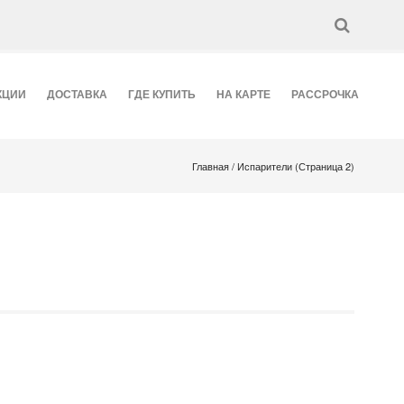
МУ СОДЕРЖИМОМУ
КЦИИ
ДОСТАВКА
ГДЕ КУПИТЬ
НА КАРТЕ
РАССРОЧКА
Главная
/ Испарители (Страница 2)