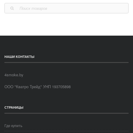
НАШИ КОНТАКТЫ
4smoke.by
ООО "Кватро Трейд" УНП 193705898
СТРАНИЦЫ
Где купить